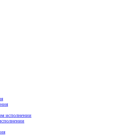
ия
ения
ном исполнении
 исполнении
ния