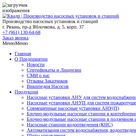
Skip
to
Производство насосных установок и станций
content
г. Рязань, пр-д Яблочкова, д. 5, корп. 37
+7 (961) 130-64-68
Заказ звонка
Меню
Меню
Главная
О Предприятии
Новости
Сертификаты и Лицензии
СМИ о нас
Отзывы Заказчиков
Википедия Насосов
Продукция
Насосные установки АНУ для систем водоснабжен
Насосные установки АНУП для систем пожаротуш
Совмещенные насосные установки АНУ(П)
Блочно-модульные насосные станции в контейнер
Блочно-модульные насосные станции в подземном
Насосные станции водоотведения (КНС)
Автоматизация систем водоснабжения, водоотведе
Щиты управления